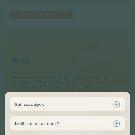
Blog
Ide kerülnek azok a Vitaverzum cikkek, amelyek nem
szorosan kötődnek egy-egy vitaminhoz vagy ásványi
anyaghoz, esetleg gyógynövényhez, inkább az
egészségtudatos életmód hasznos kiegészítői lehetnek.
Süti szabályok
HU
GYIK
Miről szól ez az oldal?
Impresszum