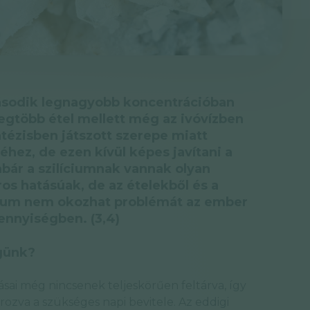
második legnagyobb koncentrációban
legtöbb étel mellett még az ivóvízben
ntézisben játszott szerepe miatt
hez, de ezen kívül képes javítani a
 Habár a szilíciumnak vannak olyan
ros hatásúak, de az ételekből és a
ícium nem okozhat problémát az ember
mennyiségben. (3,4)
égünk?
ásai még nincsenek teljeskörűen feltárva, így
rozva a szükséges napi bevitele. Az eddigi