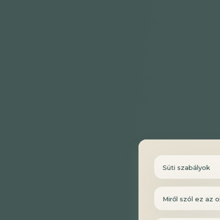
Süti szabályok
Miről szól ez az o