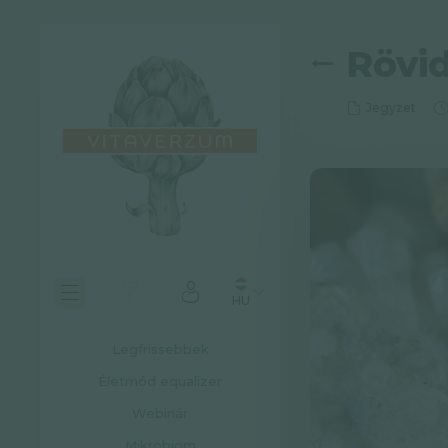
Rövid
Jegyzet
HU
Legfrissebbek
Életmód equalizer
Webinár
Mikrobiom