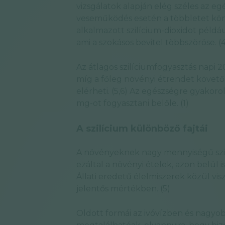
vizsgálatok alapján elég széles az e
veseműködés esetén a többletet kön
alkalmazott szilícium-dioxidot példá
ami a szokásos bevitel többszöröse. 
Az átlagos szilíciumfogyasztás napi 
míg a főleg növényi étrendet követő 
elérheti. (5,6) Az egészségre gyakoro
mg-ot fogyasztani belőle. (1)
A szilícium különböző fajtái
A növényeknek nagy mennyiségű szi
ezáltal a növényi ételek, azon belül i
Állati eredetű élelmiszerek közül vi
jelentős mértékben. (5)
Oldott formái az ivóvízben és nagyo