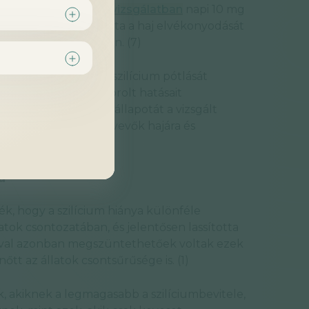
 2007-es
randomizált vizsgálatban
napi 10 mg
ja sikeresen lelassította a haj elvékonyodását
os résztvevők körében. (7)
 szintén napi 10 mg szilícium pótlását
ősorban a bőrre gyakorolt hatásait
nyan javította a bőr állapotát a vizsgált
hatással volt a résztvevők hajára és
ra
k, hogy a szilícium hiánya különféle
tok csontozatában, és jelentősen lassította
sával azonban megszüntethetőek voltak ezek
tt az állatok csontsűrűsége is. (1)
, akiknek a legmagasabb a szilíciumbevitele,