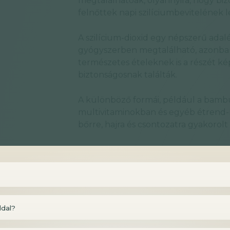
megtalálhatóak, olyannyira, hogy biz
felnőttek napi szilíciumbevitelének 
A szilícium-dioxid egy népszerű ada
gyógyszerben megtalálható, azonban
természetes ételeknek is a részét kép
biztonságosnak találták.
A különböző formái, például a bambu
multivitaminokban és egyéb étrend-k
bőrre, hajra és csontozatra gyakorolt
A szilícium hatásai a bőr és a h
A szilícium szükséges a kollagénszint
megőrzéséhez. Ebből következően a h
elvékonyodásában és a bőr ráncoso
ldal?
Kiegészítését több kutatásban is te