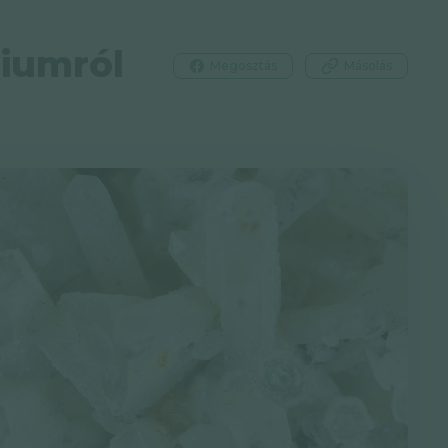
ciumról
Megosztás
Másolás