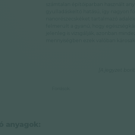
számtalan építőiparban használt any
gyulladáskeltő hatású, így nagyon fon
nanorészecskéket tartalmazó adalék
felmerült a gyanú, hogy egészségkár
jelenleg is vizsgálják, azonban minde
mennyiségben ezek valóban károsak 
[A jegyzet borí
Források:
ó anyagok: