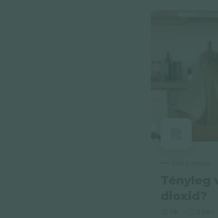
Előző anyag
Tényleg v
dioxid?
Hír
2 perc