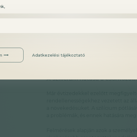
javítani a bőr és a haj állapotán. Egy
nk,
szilíciumnak egy jól felszívódó formá
és annak töredezését az erre hajlam
Egy 2005-ös randomizált vizsgálatban
tesztelték, a haj állapota mellett els
megfigyelve. A szilíciumpótlás hatéko
m
Adatkezelési tájékoztató
paraméterek alapján, továbbá pozitív 
körmeire egyaránt.
A szilícium hatása a csontozat
Már évtizedekkel ezelőtt megfigyelté
rendellenességekhez vezetett az álla
a növekedésüket. A szilícium pótlá
a problémák, és ennek hatására megnő
Felmérések alapján azok a személyek