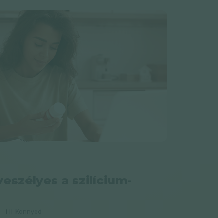
eszélyes a szilícium-
Könnyed