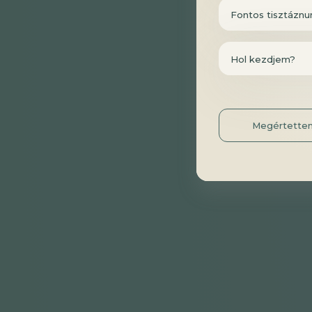
Fontos tisztáznu
Hol kezdjem?
Megértette