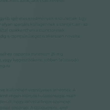
nek, mint azok, akik csak keveset
egyéb ígéretes eredmények is születtek. Egy
olyan speciális kollagénnek a szintjét, ami az
által csökkentheti a csonttörések
ig a csontsűrűséget is sikeresen növelte.
léréséhez naponta minimum 25 mg
, vagy kiegészítőként, jobban felszívódó
mg-ra.
ezve különösen veszélyesek lehetnek. A
 amit régen előnyös tulajdonságai miatt
erült, hogy idővel a finom szemcséi
dást okoznak. A szilíciumpor, amit