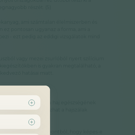
onyos országokban ez utóbbi teszi ki a
legnagyobb részét. (5)
lékanyag, ami számtalan élelmiszerben és
 ez pontosan ugyanaz a forma, ami a
ezi - ezt pedig az eddigi vizsgálatok mind
szból vagy mezei zsurlóból nyert szilícium
iegészítőkben is gyakran megtalálható, a
 kedvező hatásai miatt.
aj állapotára
ézishez, így a bőr és a haj egészségének
iánya szerepet játszhat a hajszálak
dásában.
sztelték abból a szempontból, hogy képes-e