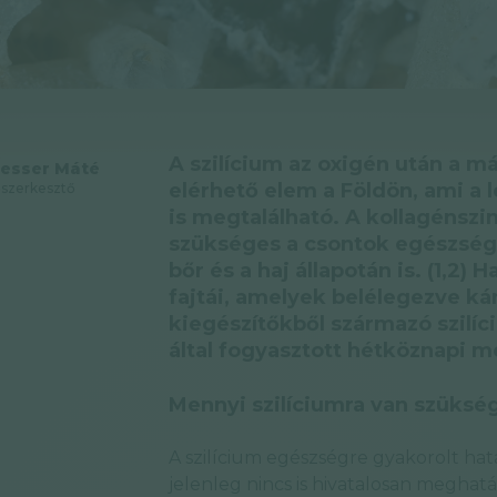
A szilícium az oxigén után a 
esser Máté
elérhető elem a Földön, ami a 
szerkesztő
is megtalálható. A kollagénszi
szükséges a csontok egészségé
bőr és a haj állapotán is. (1,2)
fajtái, amelyek belélegezve ká
kiegészítőkből származó szil
által fogyasztott hétköznapi 
Mennyi szilíciumra van szüks
A szilícium egészségre gyakorolt hat
jelenleg nincs is hivatalosan meghatá