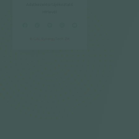
Adatkezelési tájékoztató
Hírlevél
© GAL SynergyTech Zrt.