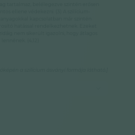
ag tartalmaz, belélegezve szintén erősen
tos ellene védekezni. (3) A szilícium-
anyagokkal kapcsolatban már szintén
osító hatással rendelkezhetnek. Ezeket
zidáig nem sikerült igazolni, hogy átlagos
lennének. (4,12)
tóképén a szilícium ásványi formája látható.]