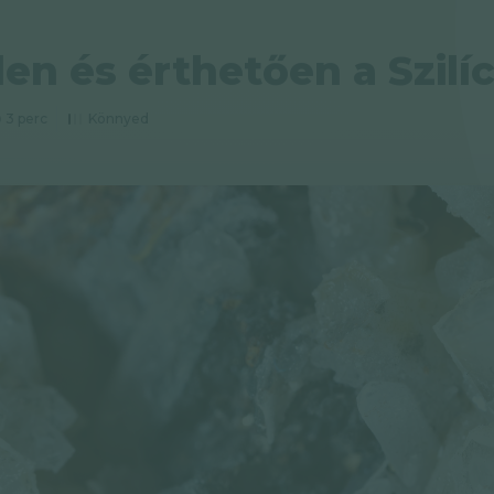
en és érthetően a Szilí
3 perc
Könnyed