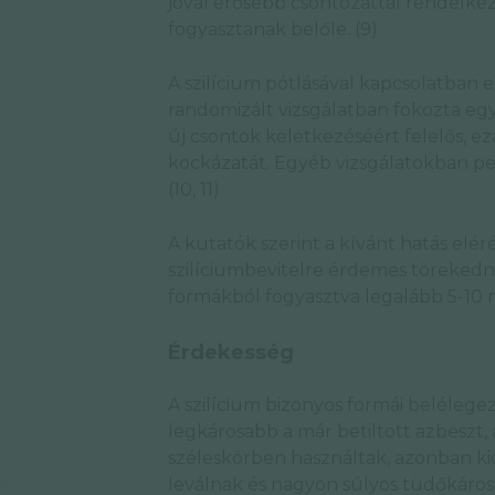
jóval erősebb csontozattal rendelkez
fogyasztanak belőle. (9)
A szilícium pótlásával kapcsolatban 
randomizált vizsgálatban fokozta egy 
új csontok keletkezéséért felelős, ez
kockázatát. Egyéb vizsgálatokban ped
(10, 11)
A kutatók szerint a kívánt hatás e
szilíciumbevitelre érdemes törekedni
formákból fogyasztva legalább 5-10 
Érdekesség
A szilícium bizonyos formái beléleg
legkárosabb a már betiltott azbeszt,
széleskörben használtak, azonban kid
leválnak és nagyon súlyos tüdőkároso