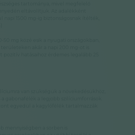
gészséges tartománya, mivel megfelelő
nyedén eltávolítjuk. Az adalékként
ul napi 1500 mg-ig biztonságosnak ítélték,
(4)
20-50 mg közé esik a nyugati országokban,
területeken akár a napi 200 mg-ot is
lt pozitív hatásaihoz érdemes legalább 25
líciumra van szükségük a növekedésükhöz,
s a gabonafélék a legjobb szilíciumforrások.
szont egyedül a kagylófélék tartalmazzák
bb mennyiségben a sörben is