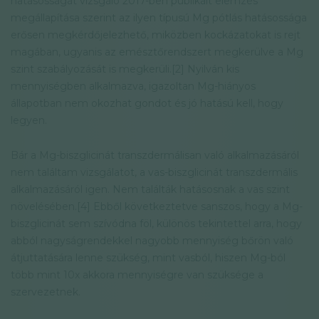
hatásosságát vizsgáló 2017-ben publikált elemzés
megállapítása szerint az ilyen típusú Mg pótlás hatásossága
erősen megkérdőjelezhető, miközben kockázatokat is rejt
magában, ugyanis az emésztőrendszert megkerülve a Mg
szint szabályozását is megkerüli.[2] Nyilván kis
mennyiségben alkalmazva, igazoltan Mg-hiányos
állapotban nem okozhat gondot és jó hatású kell, hogy
legyen.
Bár a Mg-biszglicinát transzdermálisan való alkalmazásáról
nem találtam vizsgálatot, a vas-biszglicinát transzdermális
alkalmazásáról igen. Nem találták hatásosnak a vas szint
növelésében.[4] Ebből következtetve sanszos, hogy a Mg-
biszglicinát sem szívódna föl, különös tekintettel arra, hogy
abból nagyságrendekkel nagyobb mennyiség bőrön való
átjuttatására lenne szükség, mint vasból, hiszen Mg-ból
több mint 10x akkora mennyiségre van szüksége a
szervezetnek.