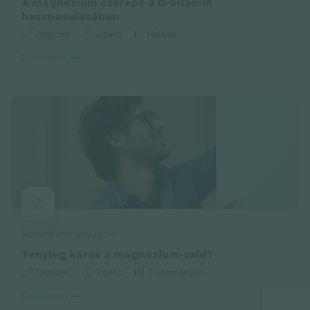
A magnézium szerepe a D-vitamin
hasznosulásában
Jegyzet
4 perc
Haladó
Elolvasom
Következő anyag
Tényleg káros a magnézium-oxid?
Jegyzet
2 perc
Tudományos
Elolvasom