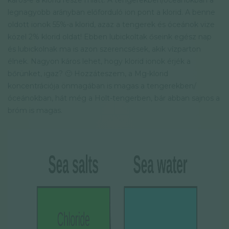
káros-e a klorid része miatt. A tengerekben/óceánokban a
legnagyobb arányban előforduló ion pont a klorid. A benne
oldott ionok 55%-a klorid, azaz a tengerek és óceánok vize
közel 2% klorid oldat! Ebben lubickoltak őseink egész nap
és lubickolnak ma is azon szerencsések, akik vízparton
élnek. Nagyon káros lehet, hogy klorid ionok érjék a
bőrünket, igaz? 🙂 Hozzáteszem, a Mg-klorid
koncentrációja önmagában is magas a tengerekben/
óceánokban, hát még a Holt-tengerben, bár abban sajnos a
bróm is magas.