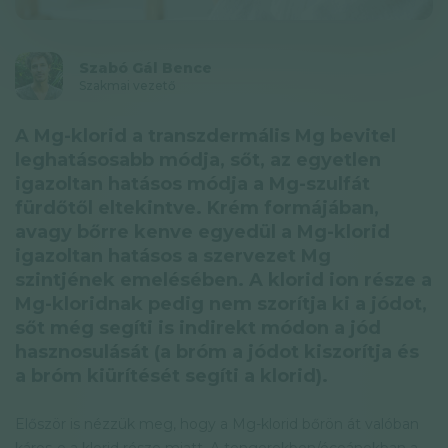
Adatkezelési tájékoztató
Hírlevél
Szabó Gál Bence
Szakmai vezető
© GAL SynergyTech Zrt.
A Mg-klorid a transzdermális Mg bevitel
leghatásosabb módja, sőt, az egyetlen
igazoltan hatásos módja a Mg-szulfát
fürdőtől eltekintve. Krém formájában,
avagy bőrre kenve egyedül a Mg-klorid
igazoltan hatásos a szervezet Mg
szintjének emelésében. A klorid ion része a
Mg-kloridnak pedig nem szorítja ki a jódot,
sőt még segíti is indirekt módon a jód
hasznosulását (a bróm a jódot kiszorítja és
a bróm kiürítését segíti a klorid).
Először is nézzük meg, hogy a Mg-klorid bőrön át valóban