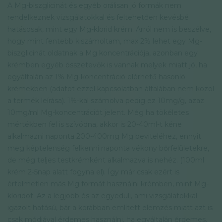
A Mg-biszglicinát és egyéb orálisan jó formák nem
rendelkeznek vizsgálatokkal és feltehetően kevésbé
hatásosak, mint egy Mg-klorid krém. Arról nem is beszélve,
hogy mint fentebb kiszámoltam, max 2% lehet egy Mg-
biszglicinát oldatnak a Mg koncentrációja, azonban egy
krémben egyéb összetevők is vannak melyek miatt jó, ha
egyáltalán az 1% Mg-koncentráció elérhető hasonló
krémekben (adatot ezzel kapcsolatban általában nem közöl
a termék leírása). 1%-kal számolva pedig ez 10mg/g, azaz
10mg/ml Mg-koncentrációt jelent. Még ha tökéletes
mértékben fel is szívódna, akkor is 20-40ml-t kéne
alkalmazni naponta 200-400mg Mg beviteléhez, ennyit
meg képtelenség felkenni naponta vékony bőrfelületekre,
de még teljes testkrémként alkalmazva is nehéz. (100ml
krém 2-5nap alatt fogyna el). Így már csak ezért is
értelmetlen más Mg formát használni krémben, mint Mg-
kloridot. Az a legjobb és az egyedüli, ami vizsgálatokkal
igazolt hatású, bár a korábban említett elemzés miatt azt is
csak módjával érdemes használni, ha egyáltalán érdemes.