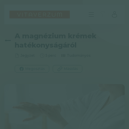
A magnézium krémek
hatékonyságáról
Jegyzet
5 perc
Tudományos
Megosztás
Másolás
HU
GYIK
Impresszum