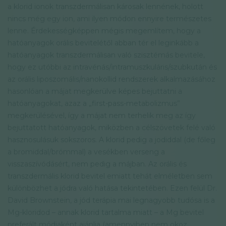
a klorid ionok transzdermálisan károsak lennének, holott
nincs még egy ion, ami ilyen módon ennyire természetes
lenne. Érdekességképpen mégis megemlítem, hogy a
hatóanyagok orális bevitelétől abban tér el leginkább a
hatóanyagok transzdermálisan való szisztémás bevitele,
hogy ez utóbbi az intravénás/intramuszkuláris/szubkután és
az orális liposzomális/nanokollid rendszerek alkalmazásához
hasonlóan a májat megkerülve képes bejuttatni a
hatóanyagokat, azaz a „first-pass-metabolizmus”
megkerülésével, így a májat nem terhelik meg az így
bejuttatott hatóanyagok, miközben a célszövetek felé való
hasznosulásuk sokszoros. A klorid pedig a jodiddal (de főleg
a bromiddal/brómmal) a vesékben verseng a
visszaszívódásért, nem pedig a májban. Az orális és
transzdermális klorid bevitel emiatt tehát elméletben sem
különbözhet a jódra való hatása tekintetében. Ezen felül Dr.
David Brownstein, a jód terápia mai legnagyobb tudósa is a
Mg-kloridod – annak klorid tartalma miatt – a Mg bevitel
preferált módjaként ajánlja (amennyiben nem okoz