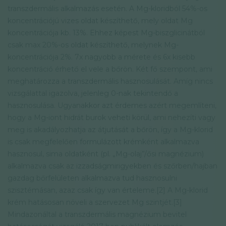
transzdermális alkalmazás esetén. A Mg-kloridból 54%-os
koncentrációjú vizes oldat készíthető, mely oldat Mg
koncentrációja kb. 13%. Ehhez képest Mg-biszglicinátból
csak max 20%-os oldat készíthető, melynek Mg-
koncentrációja 2%. 7x nagyobb a mérete és 6x kisebb
koncentráció érhető el vele a bőrön. Két fő szempont, ami
meghatározza a transzdermális hasznosulását. Amíg nincs
vizsgálattal igazolva, jelenleg 0-nak tekintendő a
hasznosulása. Ugyanakkor azt érdemes azért megemlíteni,
hogy a Mg-iont hidrát burok veheti körül, ami nehezíti vagy
meg is akadályozhatja az átjutását a bőrön, így a Mg-klorid
is csak megfelelően formulázott krémként alkalmazva
hasznosul, sima oldatként (pl. „Mg-olaj”/ősi magnézium)
alkalmazva csak az izzadságmirigyekben és szőrben/hajban
gazdag bőrfelületen alkalmazva tud hasznosulni
szisztémásan, azaz csak így van érteleme.[2] A Mg-klorid
krém hatásosan növeli a szervezet Mg szintjét.[3]
Mindazonáltal a transzdermális magnézium bevitel