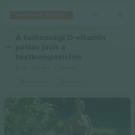
A terhességi D-vitamin
pótlás javít a
testkompozíción
Hír
2 perc
Könnyed
Megosztás
Másolás
HU
GYIK
Impresszum