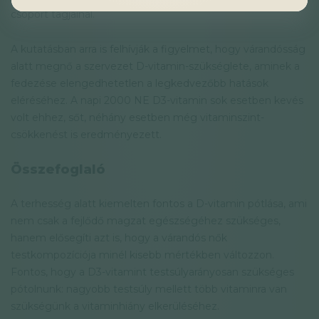
csoport tagjainál.
A kutatásban arra is felhívják a figyelmet, hogy várandósság
alatt megnő a szervezet D-vitamin-szükséglete, aminek a
fedezése elengedhetetlen a legkedvezőbb hatások
eléréséhez. A napi 2000 NE D3-vitamin sok esetben kevés
volt ehhez, sőt, néhány esetben még vitaminszint-
csökkenést is eredményezett.
Összefoglaló
A terhesség alatt kiemelten fontos a D-vitamin pótlása, ami
nem csak a fejlődő magzat egészségéhez szükséges,
hanem elősegíti azt is, hogy a várandós nők
testkompozíciója minél kisebb mértékben változzon.
Fontos, hogy a D3-vitamint testsúlyarányosan szükséges
pótolnunk: nagyobb testsúly mellett több vitaminra van
szükségünk a vitaminhiány elkerüléséhez.