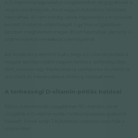
A D-vitaminnal kapcsolatos vizsgálatokban elég gyakoriak a
vegyes eredmények, mivel nagyon különböző dózisokat
használnak, és nem mindig veszik figyelembe a résztvevők
kezdeti D-vitamin-ellátottságát. Egy friss vizsgálatban
azonban megfelelően magas dózist használtak, alacsony D-
vitamin-szinttel rendelkező személyeknél.
Azt korábban is lehetett tudni, hogy a D-vitamin pótlása a
magzat szempontjából nagyon fontos a terhesség ideje
alatt, azonban egy friss kutatás új szempontra mutatott rá,
ami miatt az édesanyákra is jótékony hatással lehet.
A terhességi D-vitamin-pótlás hatásai
Ebben a randomizált vizsgálatban 90 várandós nőnél
vizsgálták a D-vitamin-pótlás testkompozícióra gyakorolt
hatásait. Ennek során 3 különböző csoportra osztották a
résztevőket: