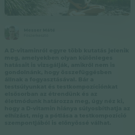
Adatkezelési tájékoztató
Hírlevél
Messer Máté
© GAL SynergyTech Zrt.
Főszerkesztő
A D-vitaminról egyre több kutatás jelenik
meg, amelyekben olyan különleges
hatásait is vizsgálják, amikről nem is
gondolnánk, hogy összefüggésben
állnak a fogyasztásával. Bár a
testsúlyunkat és testkompozíciónkat
elsősorban az étrendünk és az
életmódunk határozza meg, úgy néz ki,
hogy a D-vitamin hiánya súlyosbíthatja az
elhízást, míg a pótlása a testkompozíció
szempontjából is előnyössé válhat.