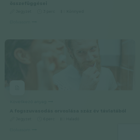
összefüggései
Jegyzet
3 perc
Könnyed
Elolvasom
Következő anyag
A fogszuvasodás orvoslása száz év távlatából
Jegyzet
6 perc
Haladó
Elolvasom